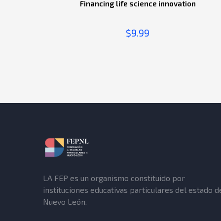
Financing life science innovation
$
9.99
LA FEP es un organismo constituido por
instituciones educativas particulares del estado d
Nuevo León.