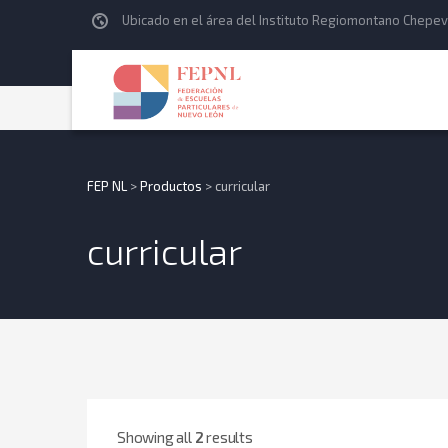
Ubicado en el área del Instituto Regiomontano Chepev
FEP NL
>
Productos
>
curricular
curricular
Showing all
2
results