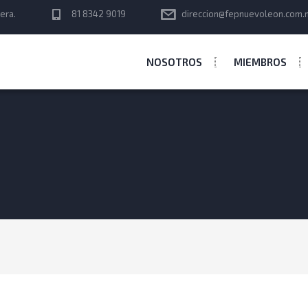
era.
81 8342 9019
direccion@fepnuevoleon.com.
NOSOTROS
MIEMBROS