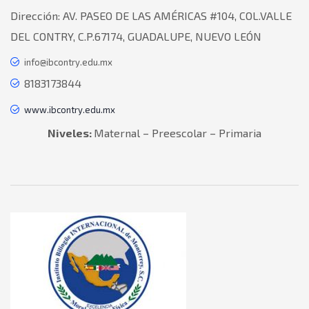
Dirección:
AV. PASEO DE LAS AMÉRICAS #104, COL.VALLE
DEL CONTRY, C.P.67174, GUADALUPE, NUEVO LEÓN
info@ibcontry.edu.mx
8183173844
www.ibcontry.edu.mx
Niveles:
Maternal – Preescolar – Primaria