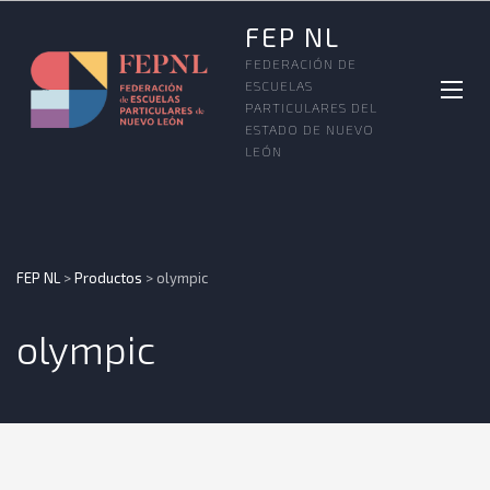
FEP NL
FEDERACIÓN DE
ESCUELAS
PARTICULARES DEL
ESTADO DE NUEVO
LEÓN
FEP NL
>
Productos
>
olympic
olympic