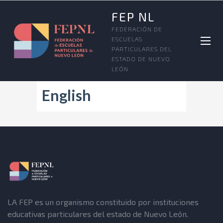
FEP NL
FEDERACIÓN DE
ESCUELAS
PARTICULARES DEL
ESTADO DE NUEVO
LEÓN
English
LA FEP es un organismo constituido por instituciones
educativas particulares del estado de Nuevo León.