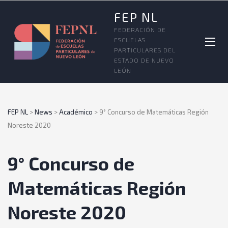
FEP NL
FEDERACIÓN DE
ESCUELAS
PARTICULARES DEL
ESTADO DE NUEVO
LEÓN
FEP NL
>
News
>
Académico
>
9° Concurso de Matemáticas Región
Noreste 2020
9° Concurso de
Matemáticas Región
Noreste 2020