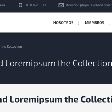
era.
81 8342 9019
direccion@fepnuevoleon.com.
NOSOTROS
MIEMBROS
the Collection
 Loremipsum the Collectio
d Loremipsum the Collect