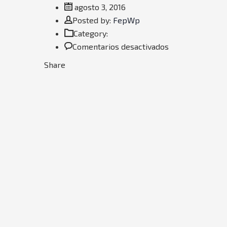
agosto 3, 2016
Author
Posted by:
FepWp
Category:
en
Comentarios desactivados
Smart
Share
Art
Museum
and
Loremipsum
the
Collection