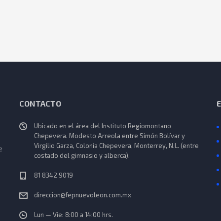
CONTACTO
Ubicado en el área del Instituto Regiomontano
Chepevera. Modesto Arreola entre Simón Bolívar y
Virgilio Garza, Colonia Chepevera, Monterrey, N.L. (entre
e
costado del gimnasio y alberca).
81 8342 9019
direccion@fepnuevoleon.com.mx
Lun — Vie: 8:00 a 14:00 hrs.