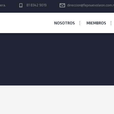
era.
81 8342 9019
direccion@fepnuevoleon.com.
NOSOTROS
MIEMBROS