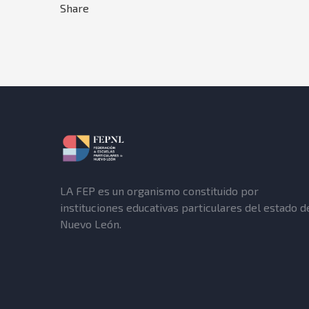
Share
LA FEP es un organismo constituido por
instituciones educativas particulares del estado d
Nuevo León.