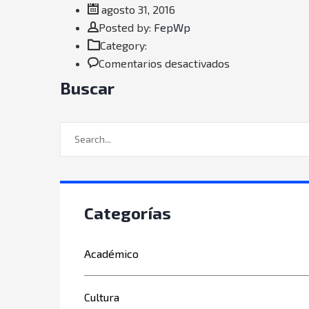
agosto 31, 2016
Author
Posted by:
FepWp
Category:
en
Comentarios desactivados
Blog
Buscar
Categorías
Académico
Cultura