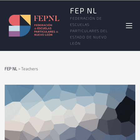
FEP NL
FEDERACIÓN DE
ESCUELAS
PARTICULARES DEL
ESTADO DE NUEVO
LEÓN
FEP NL
>
Teachers