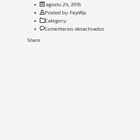
agosto 24, 2016
Author
Posted by:
FepWp
Category:
en
Comentarios desactivados
Cheese
Share
Pizza