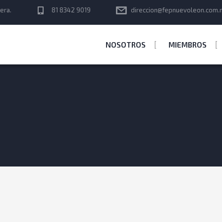
era.
81 8342 9019
direccion@fepnuevoleon.com.
NOSOTROS
MIEMBROS