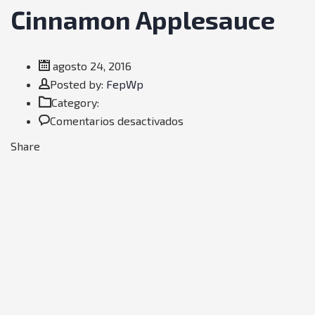
Cinnamon Applesauce
agosto 24, 2016
Author
Posted by:
FepWp
Category:
en
Comentarios desactivados
Cinnamon
Share
Applesauce