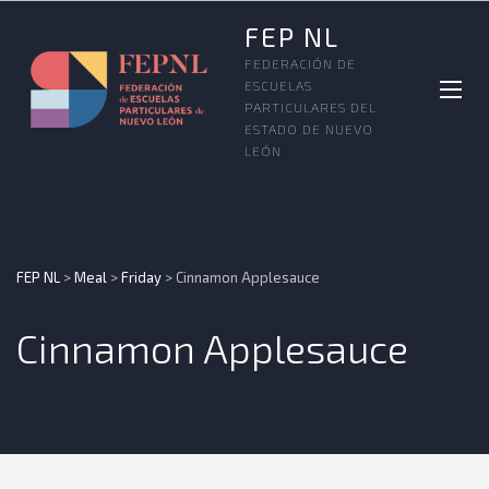
FEP NL
FEDERACIÓN DE
ESCUELAS
PARTICULARES DEL
ESTADO DE NUEVO
LEÓN
FEP NL
>
Meal
>
Friday
>
Cinnamon Applesauce
Cinnamon Applesauce