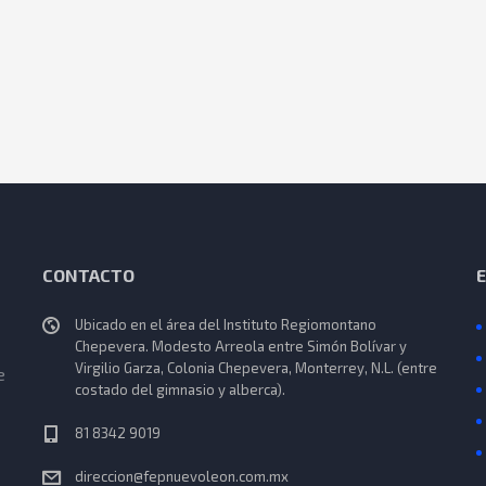
CONTACTO
Ubicado en el área del Instituto Regiomontano
Chepevera. Modesto Arreola entre Simón Bolívar y
Virgilio Garza, Colonia Chepevera, Monterrey, N.L. (entre
e
costado del gimnasio y alberca).
81 8342 9019
direccion@fepnuevoleon.com.mx