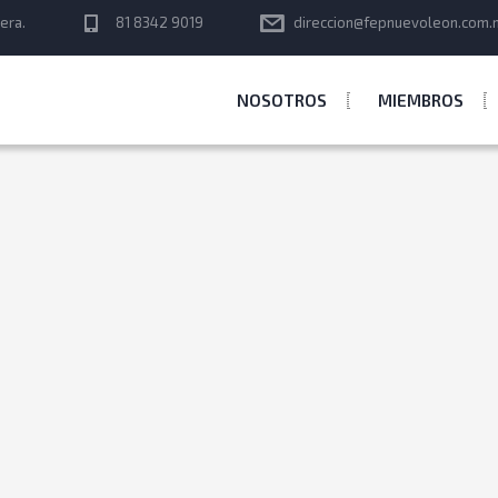
era.
81 8342 9019
direccion@fepnuevoleon.com.
NOSOTROS
MIEMBROS