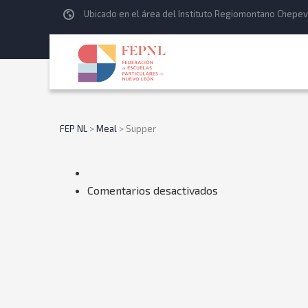
Ubicado en el área del Instituto Regiomontano Chepev
FEP NL
>
Meal
>
Supper
en
Comentarios desactivados