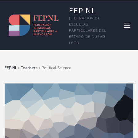
FEP NL
FEDERACIÓN DE
ESCUELAS
PARTICULARES DEL
ESTADO DE NUEVO
LEÓN
FEP NL
>
Teachers
>
Political Science